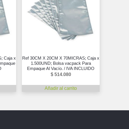
 Caja x
Ref 30CM X 20CM X 70MICRAS; Caja x
Empaque
1.500UND; Bolsa vacpack Para
O
Empaque Al Vacío. / IVA INCLUIDO
$
514.080
Añadir al carrito