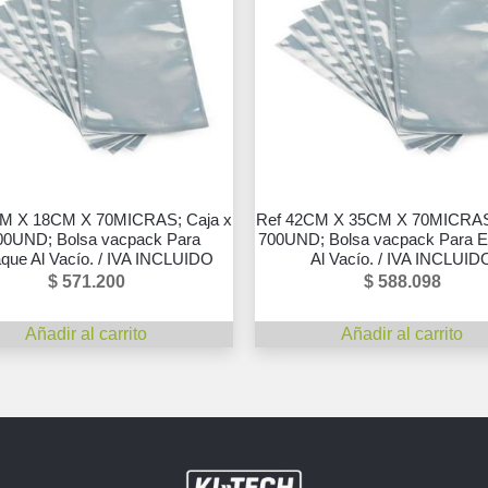
CM X 18CM X 70MICRAS; Caja x
Ref 42CM X 35CM X 70MICRAS;
00UND; Bolsa vacpack Para
700UND; Bolsa vacpack Para 
ue Al Vacío. / IVA INCLUIDO
Al Vacío. / IVA INCLUID
$
571.200
$
588.098
Añadir al carrito
Añadir al carrito