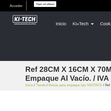
Acceder
Inicio
Ki»Tech
Cook,
Ref 28CM X 16CM X 70M
Empaque Al Vacío. / IV
Inicio
/
Tienda
/
Bolsas para empaque tipo VACPACK
/ Ref