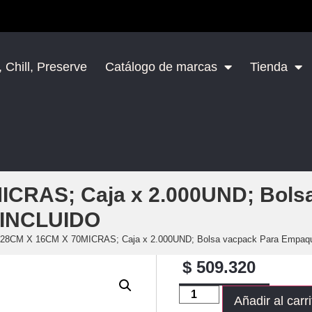
 Chill, Preserve
Catálogo de marcas
Tienda
ICRAS; Caja x 2.000UND; Bols
A INCLUIDO
 28CM X 16CM X 70MICRAS; Caja x 2.000UND; Bolsa vacpack Para Empaque
$
509.320
Añadir al carri