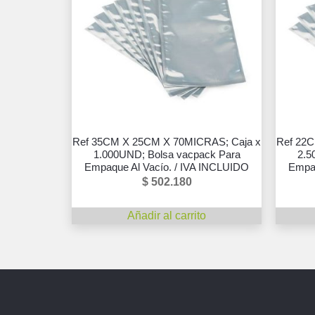
Ref 35CM X 25CM X 70MICRAS; Caja x
Ref 22
1.000UND; Bolsa vacpack Para
2.5
Empaque Al Vacío. / IVA INCLUIDO
Empaq
$
502.180
Añadir al carrito