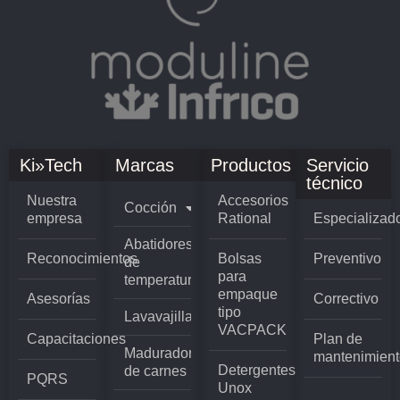
Ki»Tech
Marcas
Productos
Servicio
técnico
Nuestra
Accesorios
Cocción
empresa
Rational
Especializad
Abatidores
Reconocimientos
Bolsas
Preventivo
de
para
temperatura
empaque
Asesorías
Correctivo
tipo
Lavavajillas
VACPACK
Capacitaciones
Plan de
Madurador
mantenimient
Detergentes
de carnes
PQRS
Unox