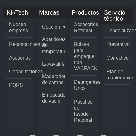
Ki»Tech
Marcas
Productos
Servicio
técnico
Nuestra
Accesorios
Cocción
empresa
Rational
Especializad
Abatidores
Reconocimientos
Bolsas
Preventivo
de
para
temperatura
empaque
Asesorías
Correctivo
tipo
Lavavajillas
VACPACK
Capacitaciones
Plan de
Madurador
mantenimient
Detergentes
de carnes
PQRS
Unox
Empacadoras
de vacío
Pastillas
de
lavado
Rational