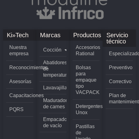
Ki»Tech
Marcas
Productos
Servicio
técnico
Nuestra
Accesorios
Cocción
empresa
Rational
Especializad
Abatidores
Reconocimientos
Bolsas
Preventivo
de
para
temperatura
empaque
Asesorías
Correctivo
tipo
Lavavajillas
VACPACK
Capacitaciones
Plan de
Madurador
mantenimient
Detergentes
de carnes
PQRS
Unox
Empacadoras
de vacío
Pastillas
de
lavado