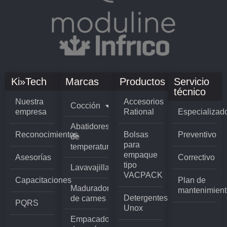
Ki»Tech
Marcas
Productos
Servicio
técnico
Nuestra
Accesorios
Cocción
empresa
Rational
Especializad
Abatidores
Reconocimientos
Bolsas
Preventivo
de
para
temperatura
empaque
Asesorías
Correctivo
tipo
Lavavajillas
VACPACK
Capacitaciones
Plan de
Madurador
mantenimient
Detergentes
de carnes
PQRS
Unox
Empacadoras