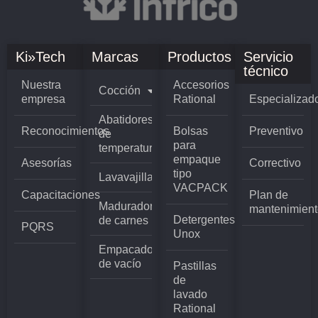
Ki»Tech
Marcas
Productos
Servicio
técnico
Nuestra
Accesorios
Cocción
empresa
Rational
Especializad
Abatidores
Reconocimientos
Bolsas
Preventivo
de
para
temperatura
empaque
Asesorías
Correctivo
tipo
Lavavajillas
VACPACK
Capacitaciones
Plan de
Madurador
mantenimient
Detergentes
de carnes
PQRS
Unox
Empacadoras
de vacío
Pastillas
de
lavado
Rational