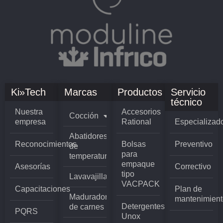
Ki»Tech
Marcas
Productos
Servicio
técnico
Nuestra
Accesorios
Cocción
empresa
Rational
Especializad
Abatidores
Reconocimientos
Bolsas
Preventivo
de
para
temperatura
empaque
Asesorías
Correctivo
tipo
Lavavajillas
VACPACK
Capacitaciones
Plan de
Madurador
mantenimient
Detergentes
de carnes
PQRS
Unox