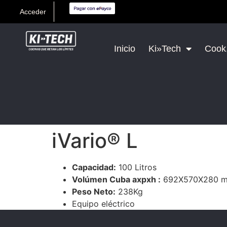
Acceder
Inicio
Ki»Tech
Cook,
iVario® L
Capacidad:
100 Litros
Volúmen Cuba axpxh :
692X570X280 
Peso Neto:
238Kg
Equipo eléctrico