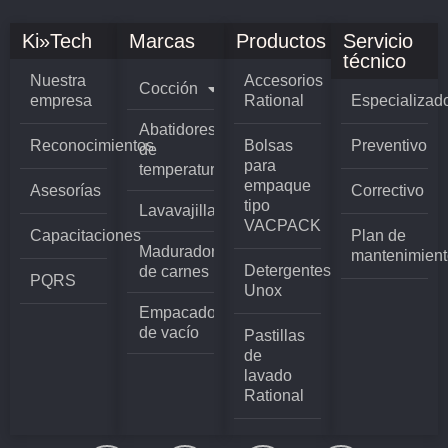
Ki»Tech
Marcas
Productos
Servicio
técnico
Nuestra
Accesorios
Cocción
empresa
Rational
Especializad
Abatidores
Reconocimientos
Bolsas
Preventivo
de
para
temperatura
empaque
Asesorías
Correctivo
tipo
Lavavajillas
VACPACK
Capacitaciones
Plan de
Madurador
mantenimient
Detergentes
de carnes
PQRS
Unox
Empacadoras
de vacío
Pastillas
de
lavado
Rational