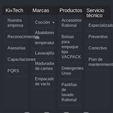
Ki»Tech
Marcas
Productos
Servicio
técnico
Nuestra
Accesorios
Cocción
empresa
Rational
Especializad
Abatidores
Reconocimientos
Bolsas
Preventivo
de
para
temperatura
empaque
Asesorías
Correctivo
tipo
Lavavajillas
VACPACK
Capacitaciones
Plan de
Madurador
mantenimient
Detergentes
de carnes
PQRS
Unox
Empacadoras
de vacío
Pastillas
de
lavado
Rational