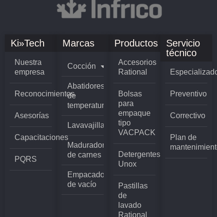
Ki»Tech
Marcas
Productos
Servicio
técnico
Nuestra
Accesorios
Cocción
empresa
Rational
Especializad
Abatidores
Reconocimientos
Bolsas
Preventivo
de
para
temperatura
empaque
Asesorías
Correctivo
tipo
Lavavajillas
VACPACK
Capacitaciones
Plan de
Madurador
mantenimient
Detergentes
de carnes
PQRS
Unox
Empacadoras
de vacío
Pastillas
de
lavado
Rational