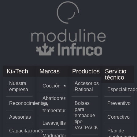
Ki»Tech
Marcas
Productos
Servicio
técnico
Nuestra
Accesorios
Cocción
empresa
Rational
Especializad
Abatidores
Reconocimientos
Bolsas
Preventivo
de
para
temperatura
empaque
Asesorías
Correctivo
tipo
Lavavajillas
VACPACK
Capacitaciones
Plan de
Madurador
mantenimient