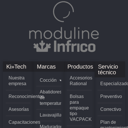
Ki»Tech
Marcas
Productos
Servicio
técnico
Nuestra
Accesorios
Cocción
empresa
Rational
Especializad
Abatidores
Reconocimientos
Bolsas
Preventivo
de
para
temperatura
empaque
Asesorías
Correctivo
tipo
Lavavajillas
VACPACK
Capacitaciones
Plan de
Madurador
mantenimient