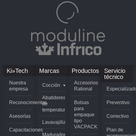
Ki»Tech
Marcas
Productos
Servicio
técnico
Nuestra
Accesorios
Cocción
empresa
Rational
Especializad
Abatidores
Reconocimientos
Bolsas
Preventivo
de
para
temperatura
empaque
Asesorías
Correctivo
tipo
Lavavajillas
VACPACK
Capacitaciones
Plan de
Madurador
mantenimient