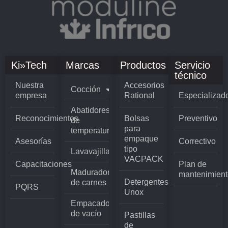
Ki»Tech
Marcas
Productos
Servicio
técnico
Nuestra
Accesorios
Cocción
empresa
Rational
Especializad
Abatidores
Reconocimientos
Bolsas
Preventivo
de
para
temperatura
empaque
Asesorías
Correctivo
tipo
Lavavajillas
VACPACK
Capacitaciones
Plan de
Madurador
mantenimient
Detergentes
de carnes
PQRS
Unox
Empacadoras
de vacío
Pastillas
de