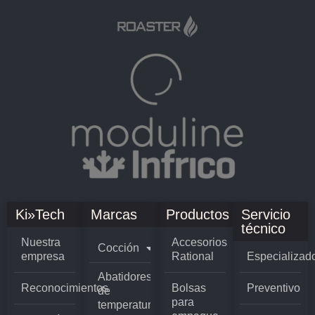
Ki»Tech
Marcas
Productos
Servicio
técnico
Nuestra
Accesorios
Cocción
empresa
Rational
Especializad
Abatidores
Reconocimientos
Bolsas
Preventivo
de
para
temperatura