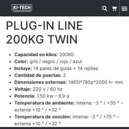
PLUG-IN LINE
200KG TWIN
Capacidad en kilos:
200KG
Color:
gris / negro / rojo / azul
Incluye:
14 pares de guías + 14 rejillas
Cantidad de puertas:
2
Dimensiones externas:
1465l*785p*2000 h- mm
Voltaje:
220 v / 60 hz
Potencia:
1.50 kw – 6.9 a
Temperatura de ambiente:
interna: -3 ° / +35 ° –
externa +10 ° / +32 °
Temperatura de cocción:
interna: -3 ° / +75 ° –
externa +10 ° / +32 °