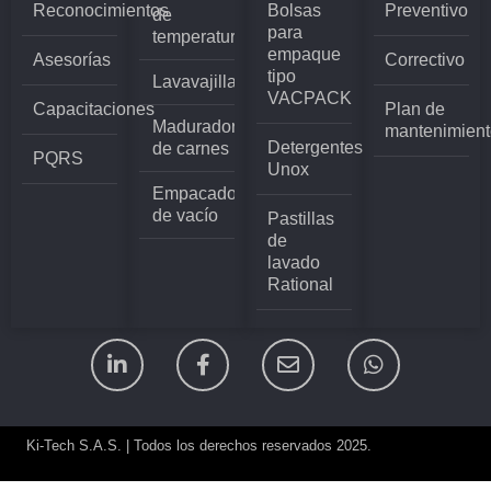
Reconocimientos
Bolsas
Preventivo
de
para
temperatura
empaque
Asesorías
Correctivo
tipo
Lavavajillas
VACPACK
Capacitaciones
Plan de
Madurador
mantenimient
Detergentes
de carnes
PQRS
Unox
Empacadoras
de vacío
Pastillas
de
lavado
Rational
Ki-Tech S.A.S. | Todos los derechos reservados 2025.