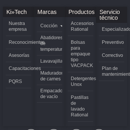
Ki»Tech
Marcas
Productos
Servicio
técnico
Nuestra
Accesorios
Cocción
empresa
Rational
Especializad
Abatidores
Reconocimientos
Bolsas
Preventivo
de
para
temperatura
empaque
Asesorías
Correctivo
tipo
Lavavajillas
VACPACK
Capacitaciones
Plan de
Madurador
mantenimient
Detergentes
de carnes
PQRS
Unox
Empacadoras
de vacío
Pastillas
de
lavado
Rational