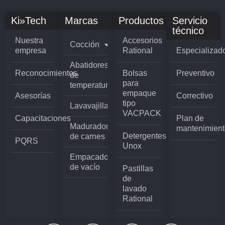
Ki»Tech
Marcas
Productos
Servicio
técnico
Nuestra
Accesorios
Cocción
empresa
Rational
Especializad
Abatidores
Reconocimientos
Bolsas
Preventivo
de
para
temperatura
empaque
Asesorías
Correctivo
tipo
Lavavajillas
VACPACK
Capacitaciones
Plan de
Madurador
mantenimient
Detergentes
de carnes
PQRS
Unox
Empacadoras
de vacío
Pastillas
de
lavado
Rational