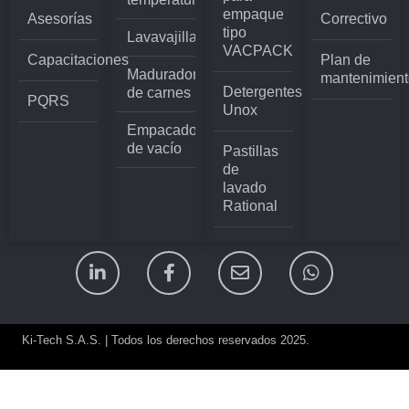
empaque
Asesorías
Correctivo
tipo
Lavavajillas
VACPACK
Capacitaciones
Plan de
Madurador
mantenimient
Detergentes
de carnes
PQRS
Unox
Empacadoras
de vacío
Pastillas
de
lavado
Rational
Ki-Tech S.A.S. | Todos los derechos reservados 2025.