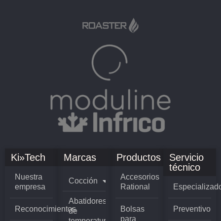
Ki»Tech
Marcas
Productos
Servicio
técnico
Nuestra
Accesorios
Cocción
empresa
Rational
Especializad
Abatidores
Reconocimientos
Bolsas
Preventivo
de
para
temperatura