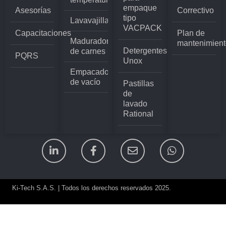
empaque
Asesorías
Correctivo
tipo
Lavavajillas
VACPACK
Capacitaciones
Plan de
Madurador
mantenimient
Detergentes
de carnes
PQRS
Unox
Empacadoras
de vacío
Pastillas
de
lavado
Rational
Ki-Tech S.A.S. | Todos los derechos reservados 2025.