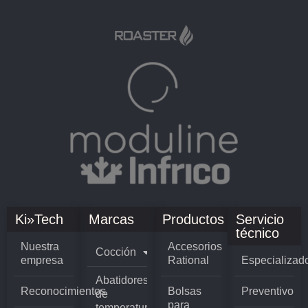
Ki»Tech
Marcas
Productos
Servicio
técnico
Nuestra
Accesorios
Cocción
empresa
Rational
Especializad
Abatidores
Reconocimientos
Bolsas
Preventivo
de
para
temperatura