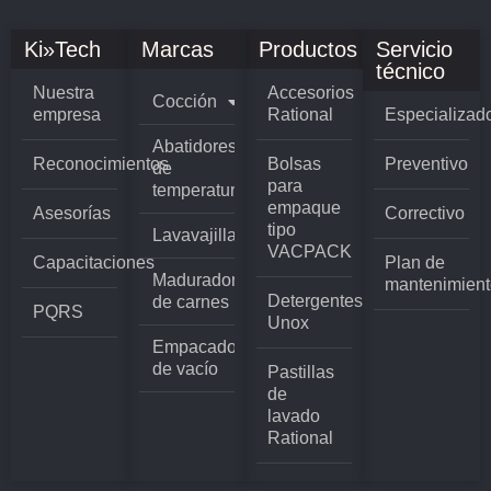
Ki»Tech
Marcas
Productos
Servicio
técnico
Nuestra
Accesorios
Cocción
empresa
Rational
Especializad
Abatidores
Reconocimientos
Bolsas
Preventivo
de
para
temperatura
empaque
Asesorías
Correctivo
tipo
Lavavajillas
VACPACK
Capacitaciones
Plan de
Madurador
mantenimient
Detergentes
de carnes
PQRS
Unox
Empacadoras
de vacío
Pastillas
de
lavado
Rational