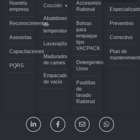
Nuestra
Accesorios
Cocción
empresa
Rational
Especializad
Abatidores
Reconocimientos
Bolsas
Preventivo
de
para
temperatura
empaque
Asesorías
Correctivo
tipo
Lavavajillas
VACPACK
Capacitaciones
Plan de
Madurador
mantenimient
Detergentes
de carnes
PQRS
Unox
Empacadoras
de vacío
Pastillas
de
lavado
Rational